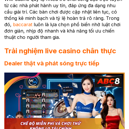
từ các nhà phát hành uy tín, đáp ứng đa dạng nhu
cầu giải trí. Các bàn chơi được cập nhật liên tục, có
thống kê minh bạch và tỷ lệ hoàn trả rõ ràng. Trong
đó,
baccarat
luôn là lựa chọn phổ biến nhờ luật chơi
đơn giản, nhịp độ nhanh và khả năng tối ưu chiến
thuật cho người tham gia.
Trải nghiệm live casino chân thực
Dealer thật và phát sóng trực tiếp