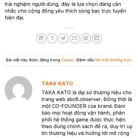
trải nghiệm người dùng, đây là lựa chọn đáng cân
nhắc cho cộng đồng yêu thích sòng bạc trực tuyến
hiện đại.
Bài viết này được đăng trong
Casino
. Đánh dấu
liên kết thường trực
.
TAKA KATO
TAKA KATO là đại sứ thương hiệu cho
trang web abc8.observer. Đồng thời là
một CO-FOUNDER của brand. Đảm
bảo mọi hoạt động vận hành, phân
phối hệ thống game được thực hiện
theo đúng chính sách đề ra, duy trì uy
tín thương hiệu và hướng tới mở rộng