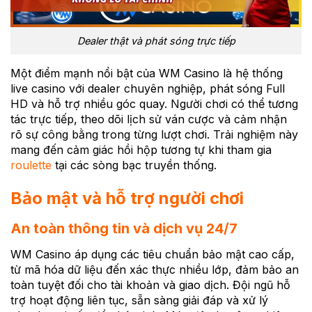
Dealer thật và phát sóng trực tiếp
Một điểm mạnh nổi bật của WM Casino là hệ thống
live casino với dealer chuyên nghiệp, phát sóng Full
HD và hỗ trợ nhiều góc quay. Người chơi có thể tương
tác trực tiếp, theo dõi lịch sử ván cược và cảm nhận
rõ sự công bằng trong từng lượt chơi. Trải nghiệm này
mang đến cảm giác hồi hộp tương tự khi tham gia
roulette
tại các sòng bạc truyền thống.
Bảo mật và hỗ trợ người chơi
An toàn thông tin và dịch vụ 24/7
WM Casino áp dụng các tiêu chuẩn bảo mật cao cấp,
từ mã hóa dữ liệu đến xác thực nhiều lớp, đảm bảo an
toàn tuyệt đối cho tài khoản và giao dịch. Đội ngũ hỗ
trợ hoạt động liên tục, sẵn sàng giải đáp và xử lý