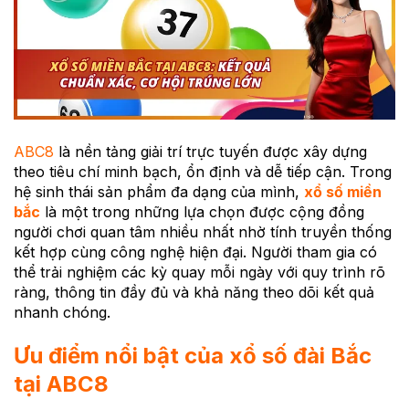
ABC8
là nền tảng giải trí trực tuyến được xây dựng
theo tiêu chí minh bạch, ổn định và dễ tiếp cận. Trong
hệ sinh thái sản phẩm đa dạng của mình,
xổ số miền
bắc
là một trong những lựa chọn được cộng đồng
người chơi quan tâm nhiều nhất nhờ tính truyền thống
kết hợp cùng công nghệ hiện đại. Người tham gia có
thể trải nghiệm các kỳ quay mỗi ngày với quy trình rõ
ràng, thông tin đầy đủ và khả năng theo dõi kết quả
nhanh chóng.
Ưu điểm nổi bật của xổ số đài Bắc
tại ABC8