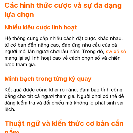
Các hình thức cược và sự đa dạng
lựa chọn
Nhiều kiểu cược linh hoạt
Hệ thống cung cấp nhiều cách đặt cược khác nhau,
từ cơ bản đến nâng cao, đáp ứng nhu cầu của cả
người mới lẫn người chơi lâu năm. Trong đó,
sw xổ số
mang lại sự linh hoạt cao về cách chọn số và chiến
lược tham gia.
Minh bạch trong từng kỳ quay
Kết quả được công khai rõ ràng, đảm bảo tính công
bằng cho tất cả người tham gia. Người chơi có thể dễ
dàng kiểm tra và đối chiếu mà không lo phát sinh sai
lệch.
Thuật ngữ và kiến thức cơ bản cần
nắm