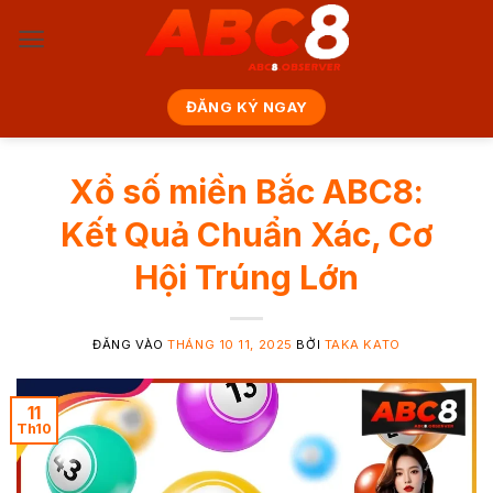
Bỏ
qua
nội
dung
ĐĂNG KÝ NGAY
Xổ số miền Bắc ABC8:
Kết Quả Chuẩn Xác, Cơ
Hội Trúng Lớn
ĐĂNG VÀO
THÁNG 10 11, 2025
BỞI
TAKA KATO
11
Th10