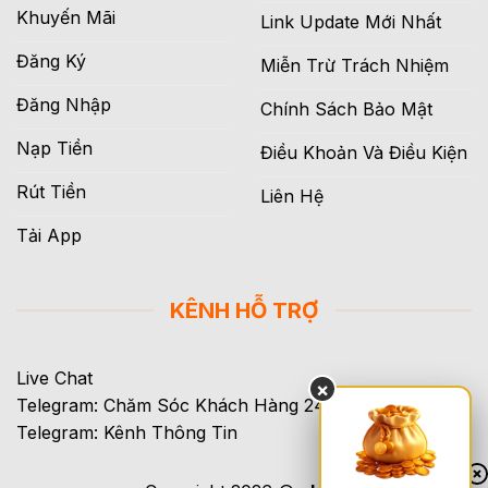
Khuyến Mãi
Link Update Mới Nhất
Đăng Ký
Miễn Trừ Trách Nhiệm
Đăng Nhập
Chính Sách Bảo Mật
Nạp Tiền
Điều Khoản Và Điều Kiện
Rút Tiền
Liên Hệ
Tải App
KÊNH HỖ TRỢ
Live Chat
×
Telegram: Chăm Sóc Khách Hàng 24/7
Telegram: Kênh Thông Tin