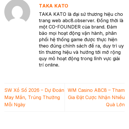
TAKA KATO
TAKA KATO là đại sứ thương hiệu cho
trang web abc8.observer. Đồng thời là
một CO-FOUNDER của brand. Đảm
bảo mọi hoạt động vận hành, phân
phối hệ thống game được thực hiện
theo đúng chính sách đề ra, duy trì uy
tín thương hiệu và hướng tới mở rộng
quy mô hoạt động trong lĩnh vực giải
trí online.
SW Xổ Số 2026 – Dự Đoán
WM Casino ABC8 – Tham
May Mắn, Trúng Thưởng
Gia Đặt Cược Nhận Nhiều
Mỗi Ngày
Quà Lớn